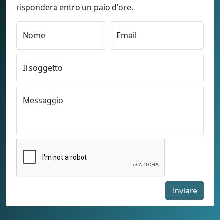
risponderà entro un paio d'ore.
Nome
Email
Il soggetto
Messaggio
C
a
p
t
Inviare
c
h
a